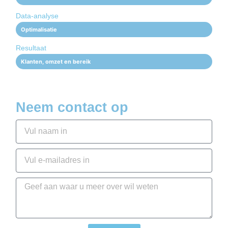
Data-analyse
Optimalisatie
Resultaat
Klanten, omzet en bereik
Neem contact op
N
a
a
E
m
-
m
B
a
e
i
r
l
i
c