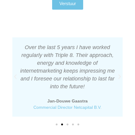
Verstuur
h
t
en
Over the last 5 years I have worked
regularly with Triple 8. Their approach,
energy and knowledge of
h
internetmarketing keeps impressing me
and I foresee our relationship to last far
into the future!
Jan-Douwe Gaastra
Commercial Director Netcapital B.V.